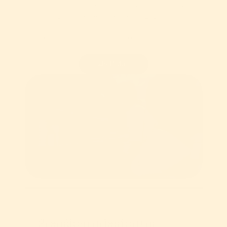
Mimóza pravidelne dvíha svoje kotvy z Dunajskej 
a cestuje za vami kdekoľvek, takmer. Zažili sme s vami 
zmrzlinový catering v bizniscentrách, na svadbe, na 
detskej oslave, na firemných akciách, či family days 
pre zamestnancov.
Zistiť viac
Prenájom priestoru na vašu 