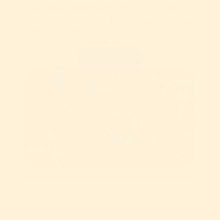
Objednajte si Mimózu domov
Mimóza je dostupná aj na ChoiceQR. Objednaj si svoje 
obľúbené príchute priamo k dverám a vychutnaj si ich v 
pohodlí domova!
Zistiť viac
Zmrzlinový Catering  u vás