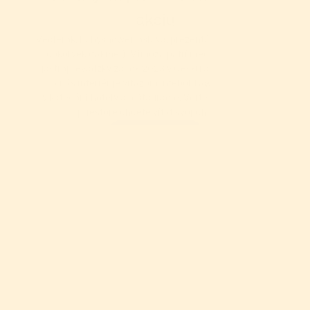
akciu
Večierok, babyshower, oslava, prezentácia, tlačovka - 
čokoľvek (takmer). Mimóza patrí medzi najkrajšie 
gastroprevádzky za rok 2023 v Česku a na Slovensku 
a náš interiér je víťazom Intebold awards 2024 
v kategórii hotely a reštaurácie. Verte nám, v tomto 
priestore chcete vítať svojich hostí.
Zistiť viac